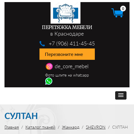
0
ПЕРЕТЯЖКА МЕБЕЛИ
в Краснодаре
+7 (906) 411-45-45
Перезвоните мне
de_core_mebel
Фото шлите на whatsapp
СУЛТАН
Главная
Каталог тканей
Жаккард
SHEVRON
СУЛТАН