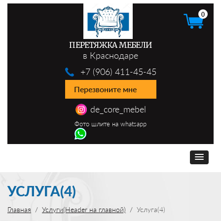
0
ПЕРЕТЯЖКА МЕБЕЛИ
в Краснодаре
+7 (906) 411-45-45
Перезвоните мне
de_core_mebel
Фото шлите на whatsapp
УСЛУГА(4)
Главная
Услуги(Header на главной)
Услуга(4)