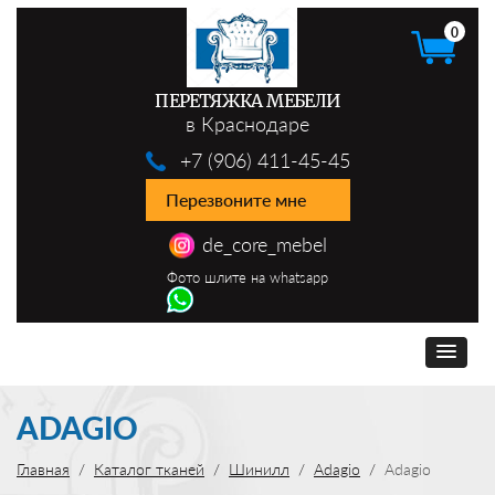
0
ПЕРЕТЯЖКА МЕБЕЛИ
в Краснодаре
+7 (906) 411-45-45
Перезвоните мне
de_core_mebel
Фото шлите на whatsapp
ADAGIO
Главная
Каталог тканей
Шинилл
Adagio
Adagio