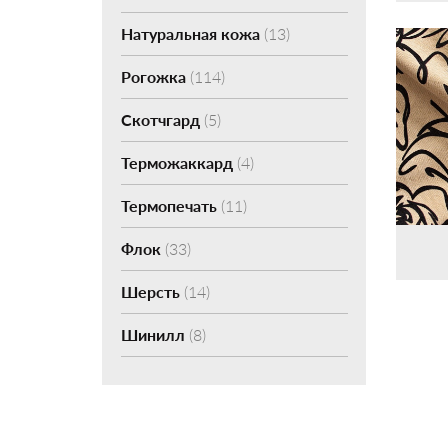
Натуральная кожа
(13)
Рогожка
(114)
Скотчгард
(5)
Терможаккард
(4)
Термопечать
(11)
Флок
(33)
Шерсть
(14)
Шинилл
(8)