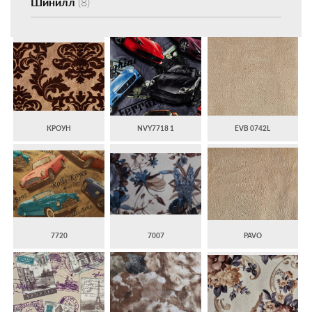
Шинилл
(8)
КРОУН
NVY7718 1
EVB 0742L
7720
7007
PAVO