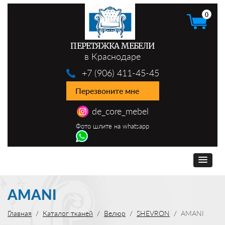
0
ПЕРЕТЯЖКА МЕБЕЛИ
в Краснодаре
+7 (906) 411-45-45
Перезвоните мне
de_core_mebel
Фото шлите на whatsapp
AMANI
Главная
Каталог тканей
Велюр
SHEVRON
AMANI