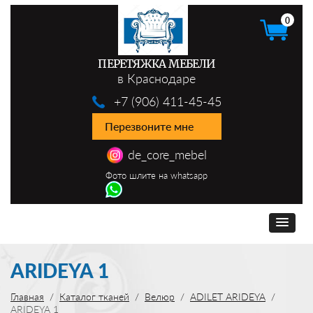
0
ПЕРЕТЯЖКА МЕБЕЛИ
в Краснодаре
+7 (906) 411-45-45
Перезвоните мне
de_core_mebel
Фото шлите на whatsapp
ARIDEYA 1
Главная
Каталог тканей
Велюр
ADILET ARIDEYA
ARIDEYA 1