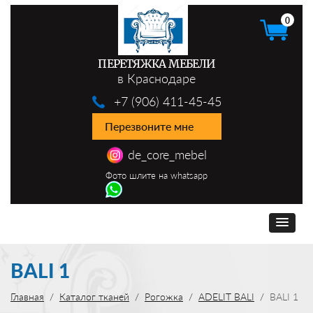
0
ПЕРЕТЯЖКА МЕБЕЛИ
в Краснодаре
+7 (906) 411-45-45
Перезвоните мне
de_core_mebel
Фото шлите на whatsapp
BALI 1
Главная
Каталог тканей
Рогожка
ADELIT BALI
BALI 1