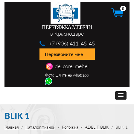
0
ПЕРЕТЯЖКА МЕБЕЛИ
в Краснодаре
+7 (906) 411-45-45
Перезвоните мне
de_core_mebel
Фото шлите на whatsapp
BLIK 1
Главная
Каталог тканей
Рогожка
ADELIT BLIK
BLIK 1