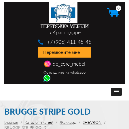
0
ПЕРЕТЯЖКА МЕБЕЛИ
в Краснодаре
+7 (906) 411-45-45
Перезвоните мне
de_core_mebel
Фото шлите на whatsapp
BRUGGE STRIPE GOLD
Главная
Каталог тканей
Жаккард
SHEVRON
BRUGGE STRIPE GOLD