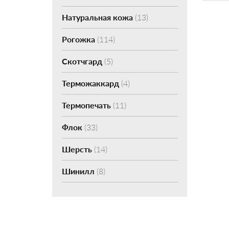
Натуральная кожа
(13)
Рогожка
(114)
Скотчгард
(5)
Терможаккард
(4)
Термопечать
(11)
Флок
(33)
Шерсть
(14)
Шинилл
(8)