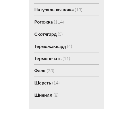
Натуральная кожа
(13)
Рогожка
(114)
Скотчгард
(5)
Терможаккард
(4)
Термопечать
(11)
Флок
(33)
Шерсть
(14)
Шинилл
(8)