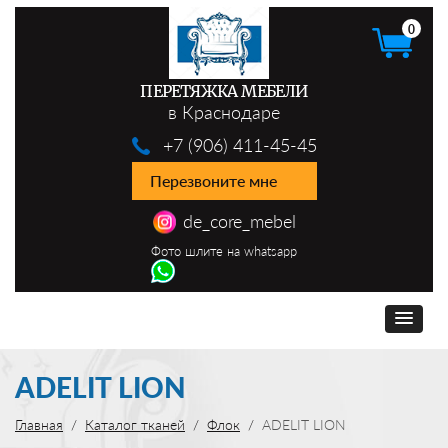
0
ПЕРЕТЯЖКА МЕБЕЛИ
в Краснодаре
+7 (906) 411-45-45
Перезвоните мне
de_core_mebel
Фото шлите на whatsapp
ADELIT LION
Главная
Каталог тканей
Флок
ADELIT LION