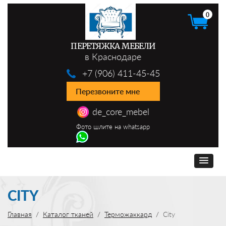
0
ПЕРЕТЯЖКА МЕБЕЛИ
в Краснодаре
+7 (906) 411-45-45
Перезвоните мне
de_core_mebel
Фото шлите на whatsapp
CITY
Главная
Каталог тканей
Терможаккард
City