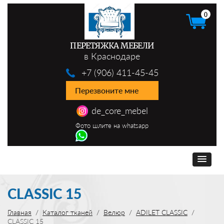
0
ПЕРЕТЯЖКА МЕБЕЛИ
в Краснодаре
+7 (906) 411-45-45
Перезвоните мне
de_core_mebel
Фото шлите на whatsapp
CLASSIC 15
Главная
Каталог тканей
Велюр
ADILET CLASSIC
CLASSIC 15