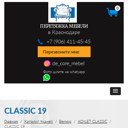
0
ПЕРЕТЯЖКА МЕБЕЛИ
в Краснодаре
+7 (906) 411-45-45
Перезвоните мне
de_core_mebel
Фото шлите на whatsapp
CLASSIC 19
Главная
Каталог тканей
Велюр
ADILET CLASSIC
CLASSIC 19