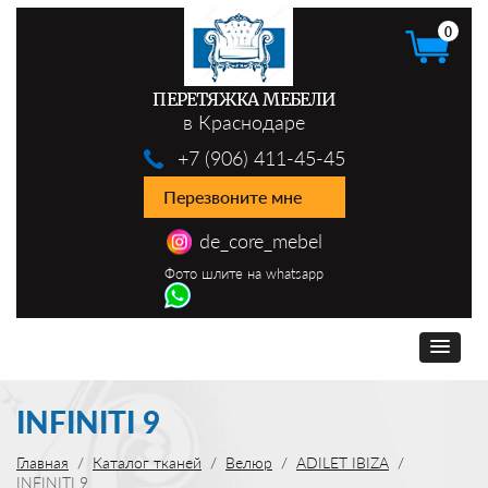
0
ПЕРЕТЯЖКА МЕБЕЛИ
в Краснодаре
+7 (906) 411-45-45
Перезвоните мне
de_core_mebel
Фото шлите на whatsapp
INFINITI 9
Главная
Каталог тканей
Велюр
ADILET IBIZA
INFINITI 9