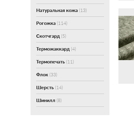
Натуральная кожа
(13)
Рогожка
(114)
Скотчгард
(5)
Терможаккард
(4)
Термопечать
(11)
Флок
(33)
Шерсть
(14)
Шинилл
(8)