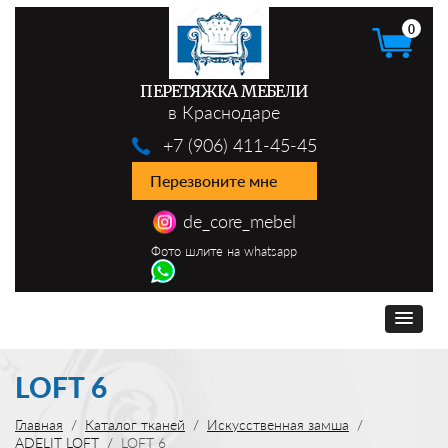
0
ПЕРЕТЯЖКА МЕБЕЛИ
в Краснодаре
+7 (906) 411-45-45
Перезвоните мне
de_core_mebel
Фото шлите на whatsapp
LOFT 6
Главная
Каталог тканей
Искусственная замша
ADELIT LOFT
LOFT 6