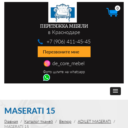
0
ПЕРЕТЯЖКА МЕБЕЛИ
в Краснодаре
+7 (906) 411-45-45
Перезвоните мне
de_core_mebel
Фото шлите на whatsapp
MASERATI 15
Главная
Каталог тканей
Велюр
ADILET MASERATI
MASERATI 15