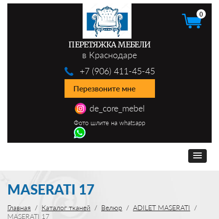
0
ПЕРЕТЯЖКА МЕБЕЛИ
в Краснодаре
+7 (906) 411-45-45
Перезвоните мне
de_core_mebel
Фото шлите на whatsapp
MASERATI 17
Главная
Каталог тканей
Велюр
ADILET MASERATI
MASERATI 17