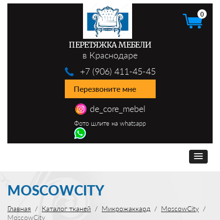
0
ПЕРЕТЯЖКА МЕБЕЛИ
в Краснодаре
+7 (906) 411-45-45
Перезвоните мне
de_core_mebel
Фото шлите на whatsapp
MOSCOWCITY
Главная
Каталог тканей
Микрожаккард
MoscowCity
MoscowCity