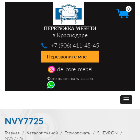
0
ПЕРЕТЯЖКА МЕБЕЛИ
в Краснодаре
+7 (906) 411-45-45
Перезвоните мне
de_core_mebel
Фото шлите на whatsapp
NVY7725
Главная
Каталог тканей
Термопечать
SHEVRON
NVY7725