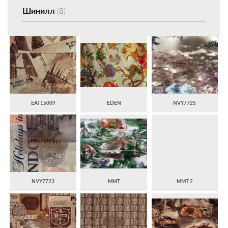
Шинилл
(8)
EAT15009
EDEN
NVY7725
NVY7723
ММТ
ММТ 2