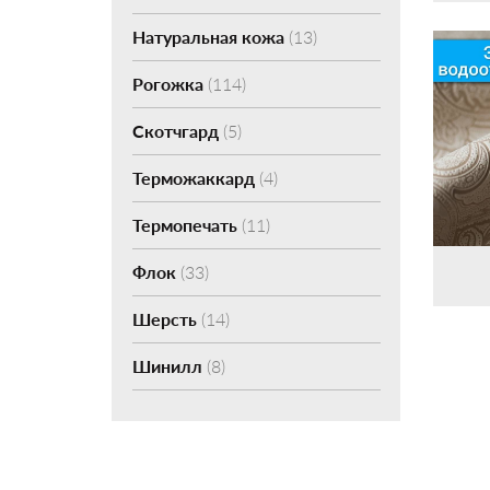
Натуральная кожа
(13)
Рогожка
(114)
Скотчгард
(5)
Терможаккард
(4)
Термопечать
(11)
Флок
(33)
Шерсть
(14)
Шинилл
(8)