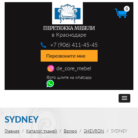
0
ПЕРЕТЯЖКА МЕБЕЛИ
в Краснодаре
+7 (906) 411-45-45
Перезвоните мне
de_core_mebel
Фото шлите на whatsapp
SYDNEY
Главная
Каталог тканей
Велюр
SHEVRON
SYDNEY