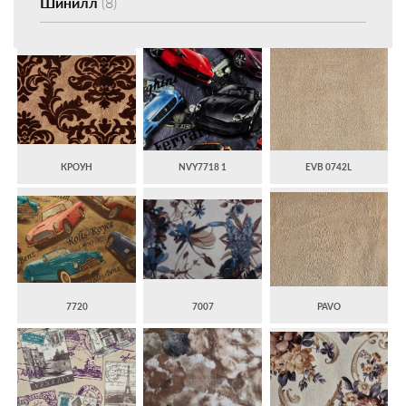
Шинилл
(8)
КРОУН
NVY7718 1
EVB 0742L
7720
7007
PAVO