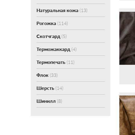
Натуральная кожа
(13)
Рогожка
(114)
Скотчгард
(5)
Терможаккард
(4)
Термопечать
(11)
Флок
(33)
Шерсть
(14)
Шинилл
(8)