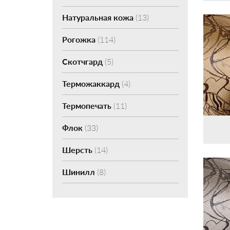
Натуральная кожа
(13)
Рогожка
(114)
Скотчгард
(5)
Терможаккард
(4)
Термопечать
(11)
Флок
(33)
Шерсть
(14)
Шинилл
(8)