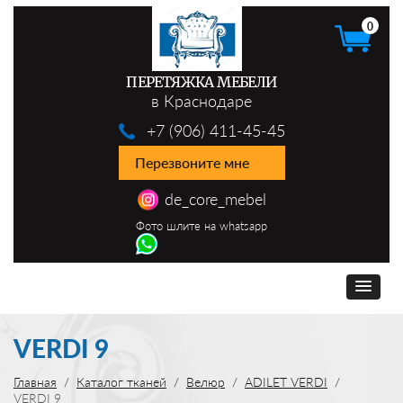
0
ПЕРЕТЯЖКА МЕБЕЛИ
в Краснодаре
+7 (906) 411-45-45
Перезвоните мне
de_core_mebel
Фото шлите на whatsapp
VERDI 9
Главная
Каталог тканей
Велюр
ADILET VERDI
VERDI 9