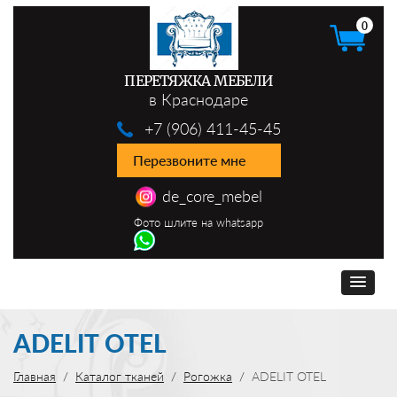
0
ПЕРЕТЯЖКА МЕБЕЛИ
в Краснодаре
+7 (906) 411-45-45
Перезвоните мне
de_core_mebel
Фото шлите на whatsapp
ADELIT OTEL
Главная
Каталог тканей
Рогожка
ADELIT OTEL