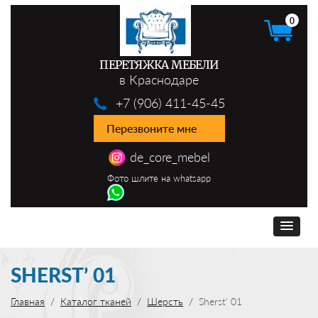
0
ПЕРЕТЯЖКА МЕБЕЛИ
в Краснодаре
+7 (906) 411-45-45
Перезвоните мне
de_core_mebel
Фото шлите на whatsapp
SHERST’ 01
Главная
Каталог тканей
Шерсть
Sherst’ 01