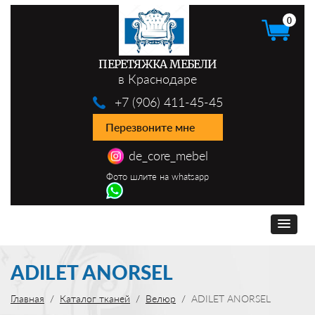
0
ПЕРЕТЯЖКА МЕБЕЛИ
в Краснодаре
+7 (906) 411-45-45
Перезвоните мне
de_core_mebel
Фото шлите на whatsapp
ADILET ANORSEL
Главная
Каталог тканей
Велюр
ADILET ANORSEL