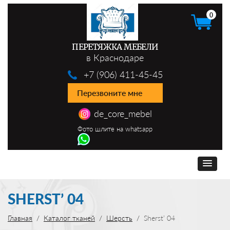
0
ПЕРЕТЯЖКА МЕБЕЛИ
в Краснодаре
+7 (906) 411-45-45
Перезвоните мне
de_core_mebel
Фото шлите на whatsapp
SHERST’ 04
Главная
Каталог тканей
Шерсть
Sherst’ 04