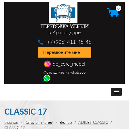
0
ПЕРЕТЯЖКА МЕБЕЛИ
в Краснодаре
+7 (906) 411-45-45
Перезвоните мне
de_core_mebel
Фото шлите на whatsapp
CLASSIC 17
Главная
Каталог тканей
Велюр
ADILET CLASSIC
CLASSIC 17