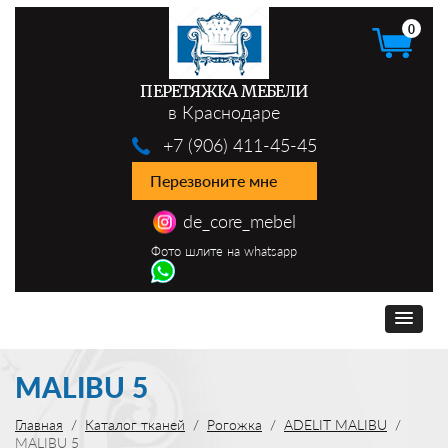
0
ПЕРЕТЯЖКА МЕБЕЛИ
в Краснодаре
+7 (906) 411-45-45
Перезвоните мне
de_core_mebel
Фото шлите на whatsapp
MALIBU 5
Главная
Каталог тканей
Рогожка
ADELIT MALIBU
MALIBU 5