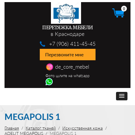
0
ПЕРЕТЯЖКА МЕБЕЛИ
в Краснодаре
+7 (906) 411-45-45
Перезвоните мне
de_core_mebel
Фото шлите на whatsapp
MEGAPOLIS 1
Главная
Каталог тканей
Искусственная кожа
ADELIT MEGAPOLIS
MEGAPOLIS 1