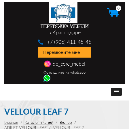
0
ПЕРЕТЯЖКА МЕБЕЛИ
в Краснодаре
+7 (906) 411-45-45
Перезвоните мне
de_core_mebel
Фото шлите на whatsapp
VELLOUR LEAF 7
Главная
Каталог тканей
Велюр
ADILET VELLOUR LEAF
VELLOUR LEAF 7